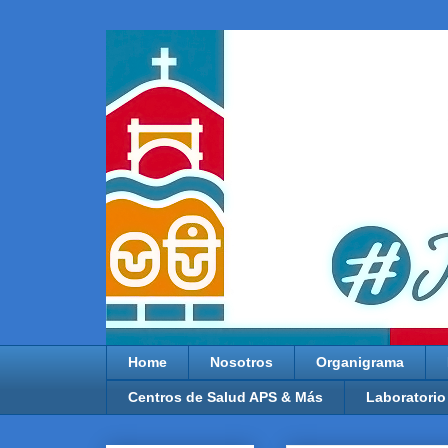
Home
Nosotros
Organigrama
Centros de Salud APS & Más
Laboratorio