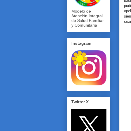
bás
pud
opc
Modelo de
Atención Integral
sie
de Salud Familiar
sean
y Comunitaria
Instagram
Twitter X