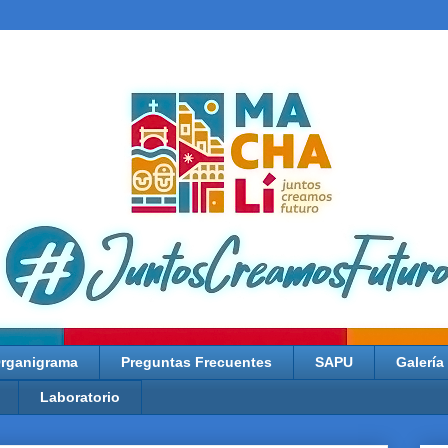
rganigrama
Preguntas Frecuentes
SAPU
Galería
Laboratorio