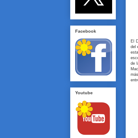
Facebook
El 
del 
est
esco
de 
Mac
más
ent
Youtube