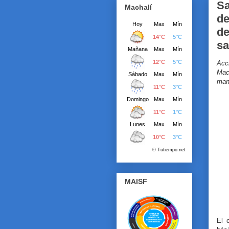
Sa
Machalí
de
de
sa
Acc
Mach
mane
MAISF
El 