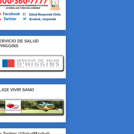
ERVICIO DE SALUD
'HIGGINS
LIGE VIVIR SANO
n Twitter @SaludMachali