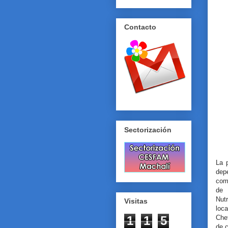
Contacto
Sectorización
La p
dep
com
de 
Nut
Visitas
loc
Che
1
1
5
de c