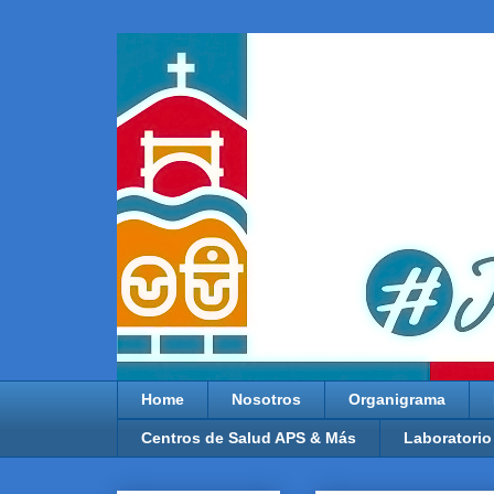
Home
Nosotros
Organigrama
Centros de Salud APS & Más
Laboratorio