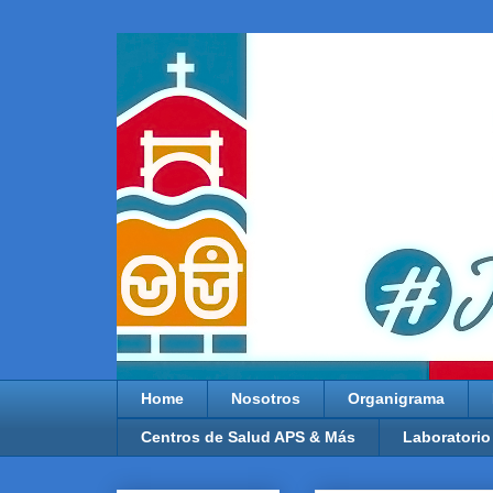
Home
Nosotros
Organigrama
Centros de Salud APS & Más
Laboratorio