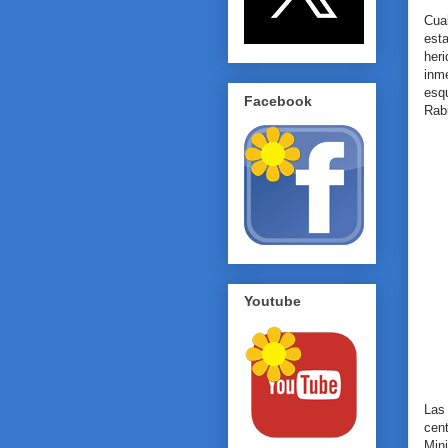
Cual
esta
her
inm
esq
Facebook
Rab
Youtube
Las
cen
Min