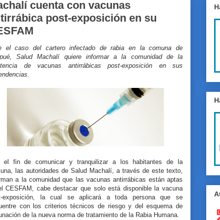
chalí cuenta con vacunas
H
tirrábica post-exposición en su
ESFAM
e el caso del cartero infectado de rabia en la comuna de
lpué, Salud Machalí quiere informar a la comunidad de la
stencia de vacunas antirrábicas post-exposición en sus
endencias.
H
 el fin de comunicar y tranquilizar a los habitantes de la
una, las autoridades de Salud Machalí, a través de este texto,
orman a la comunidad que las vacunas antirrábicas están aptas
el CESFAM, cabe destacar que solo está disponible la vacuna
A
t-exposición, la cual se aplicará a toda persona que se
uentre con los criterios técnicos de riesgo y del esquema de
unación de la nueva norma de tratamiento de la Rabia Humana.