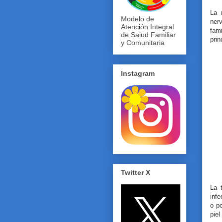
La 
Modelo de
nerv
Atención Integral
fam
de Salud Familiar
prin
y Comunitaria
Instagram
Twitter X
La 
infe
o po
piel