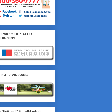
ERVICIO DE SALUD
'HIGGINS
LIGE VIVIR SANO
n Twitter @SaludMachali