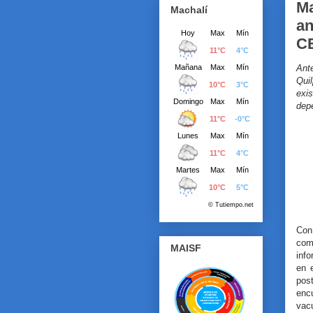
Ma
Machalí
an
C
Ant
Qui
exi
dep
Con
com
MAISF
inf
en 
pos
enc
vac