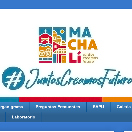
rganigrama
Preguntas Frecuentes
SAPU
Galería
Laboratorio