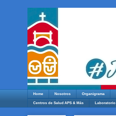
Home
Nosotros
Organigrama
Centros de Salud APS & Más
Laboratorio