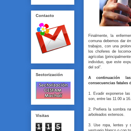
Contacto
Finalmente, la enferme
comuna debemos dar énfa
trabajos, con una prolo
los choferes de locomoc
agrícolas (principalmente
individuo, que este exp
del sol”.
Sectorización
A continuación la
consecuencias fatales d
1. Evadir exponerse las
son, entre las 11.00 a 16
2. Prefiera la sombra na
arboleados extensos.
Visitas
3. Use ropa, lentes y 
1
1
5
vestuario blanco o con to