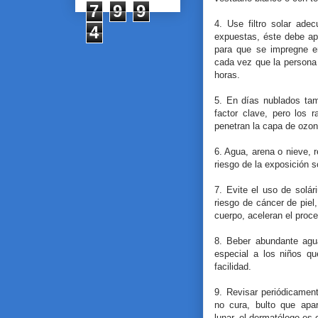
7
9
9
4. Use filtro solar ade
4
expuestas, éste debe ap
para que se impregne en 
cada vez que la persona
horas.
5. En días nublados tam
factor clave, pero los
penetran la capa de ozon
6. Agua, arena o nieve, r
riesgo de la exposición so
7. Evite el uso de solá
riesgo de cáncer de piel,
cuerpo, aceleran el proce
8. Beber abundante agua
especial a los niños q
facilidad.
9. Revisar periódicamen
no cura, bulto que apa
lunar, el dermatólogo es 