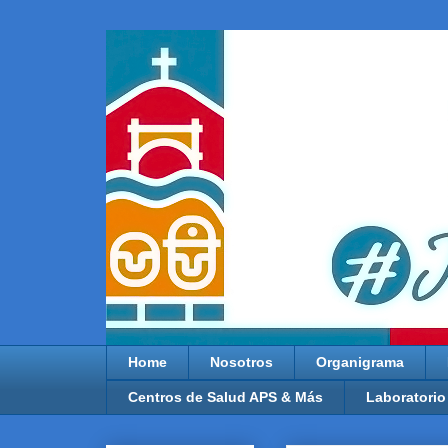
Home
Nosotros
Organigrama
Centros de Salud APS & Más
Laboratorio