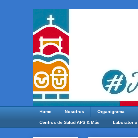
Home
Nosotros
Organigrama
Centros de Salud APS & Más
Laboratorio