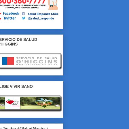
ERVICIO DE SALUD
'HIGGINS
LIGE VIVIR SANO
n Twitter @SaludMachali