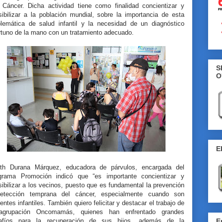
 Cáncer. Dicha actividad tiene como finalidad concientizar y
sibilizar a la población mundial, sobre la importancia de esta
blemática de salud infantil y la necesidad de un diagnóstico
rtuno de la mano con un tratamiento adecuado.
S
O
E
ith Durana Márquez, educadora de párvulos, encargada del
grama Promoción indicó que “es importante concientizar y
ibilizar a los vecinos, puesto que es fundamental la prevención
etección temprana del cáncer, especialmente cuando son
entes infantiles. También quiero felicitar y destacar el trabajo de
agrupación Oncomamás, quienes han enfrentado grandes
afíos para la recuperación de sus hijos, además de la
E