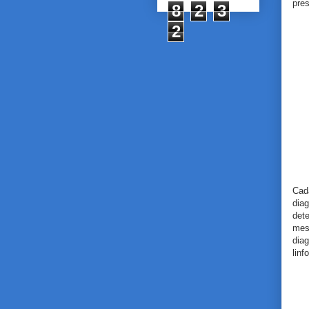
pre
8
2
3
2
Cad
dia
det
mes
diag
linf