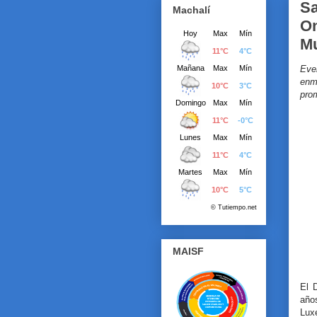
Sa
Machalí
O
Mu
Eve
enm
pro
MAISF
El 
años
Lux