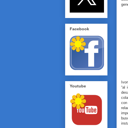
gen
Facebook
Ivo
Youtube
“al
des
col
con
rela
imp
bus
inst