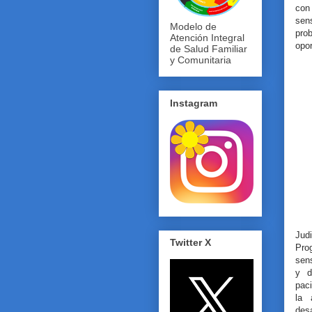
con
sen
Modelo de
pro
Atención Integral
opo
de Salud Familiar
y Comunitaria
Instagram
Jud
Twitter X
Pro
sens
y d
paci
la 
des