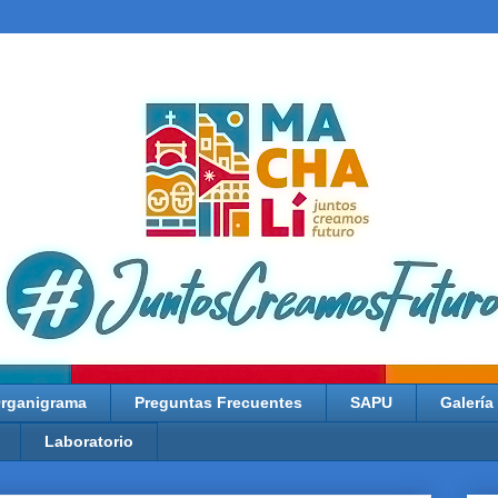
rganigrama
Preguntas Frecuentes
SAPU
Galería
Laboratorio