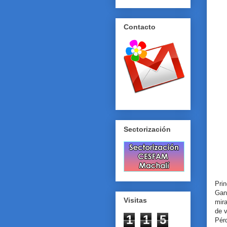
Contacto
Sectorización
Prin
Gan
Visitas
mir
de 
1
1
5
Pér