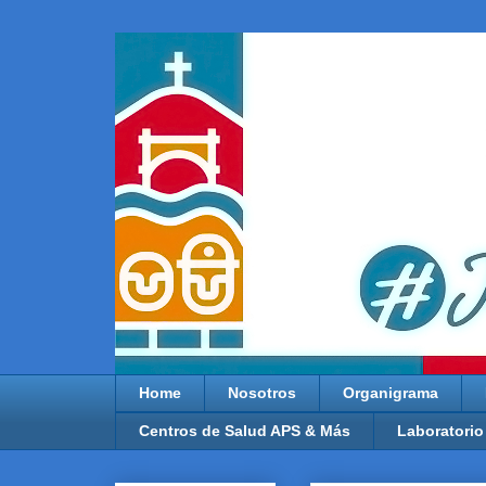
Home
Nosotros
Organigrama
Centros de Salud APS & Más
Laboratorio