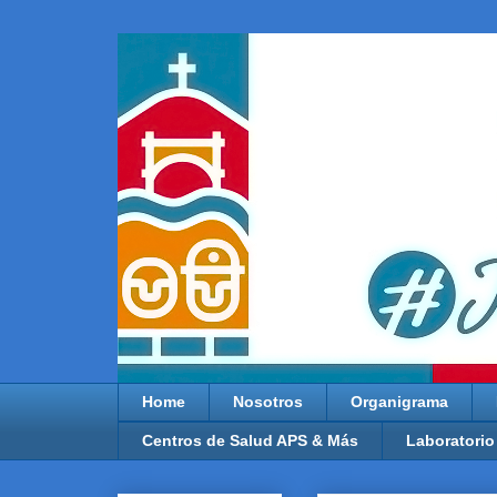
Home
Nosotros
Organigrama
Centros de Salud APS & Más
Laboratorio