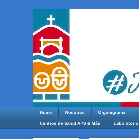
Home
Nosotros
Organigrama
Centros de Salud APS & Más
Laboratorio