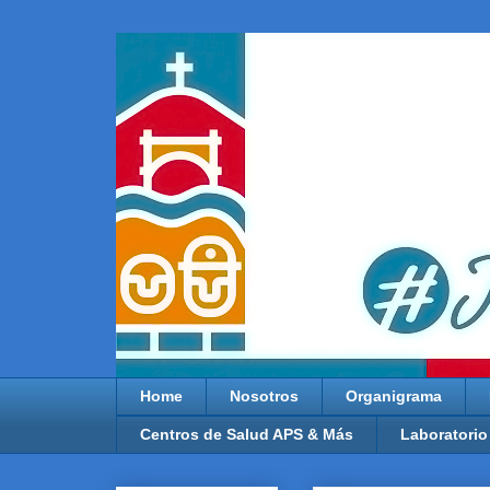
Home
Nosotros
Organigrama
Centros de Salud APS & Más
Laboratorio