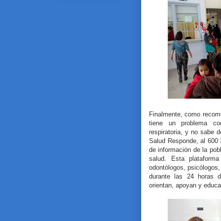
Finalmente, como recom
tiene un problema com
respiratoria, y no sabe 
Salud Responde, al 600 
de información de la pob
salud. Esta plataforma
odontólogos, psicólogos,
durante las 24 horas d
orientan, apoyan y educa