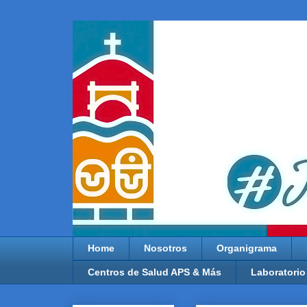
Home
Nosotros
Organigrama
Centros de Salud APS & Más
Laboratorio