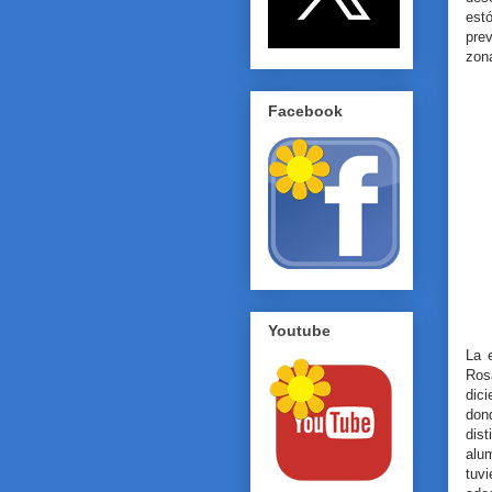
est
pre
zona
Facebook
Youtube
La 
Ros
dic
don
dis
alu
tuvi