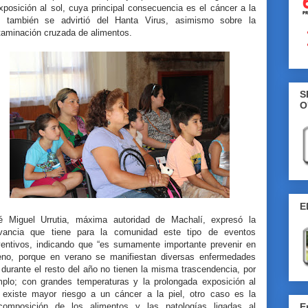
xposición al sol, cuya principal consecuencia es el cáncer a la
l, también se advirtió del Hanta Virus, asimismo sobre la
taminación cruzada de alimentos.
S
O
E
é Miguel Urrutia, máxima autoridad de Machalí, expresó la
evancia que tiene para la comunidad este tipo de eventos
ventivos, indicando que “es sumamente importante prevenir en
reno, porque en verano se manifiestan diversas enfermedades
durante el resto del año no tienen la misma trascendencia, por
mplo; con grandes temperaturas y la prolongada exposición al
, existe mayor riesgo a un cáncer a la piel, otro caso es la
composición de los alimentos y las patologías ligadas al
E