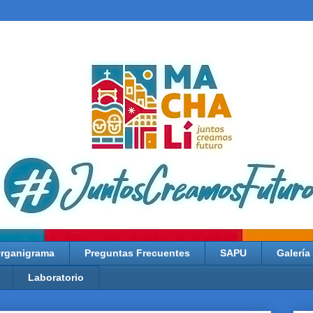
rganigrama
Preguntas Frecuentes
SAPU
Galería
Laboratorio