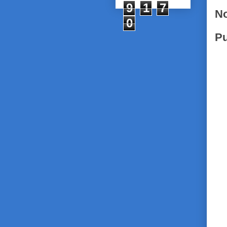
9
1
7
No
0
Pu