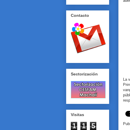
adec
Contacto
Sectorización
La v
Pri
vang
púb
resp
Visitas
Pub
1
1
5