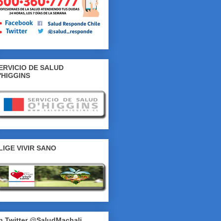
ERVICIO DE SALUD
'HIGGINS
LIGE VIVIR SANO
n Twitter @SaludMachali