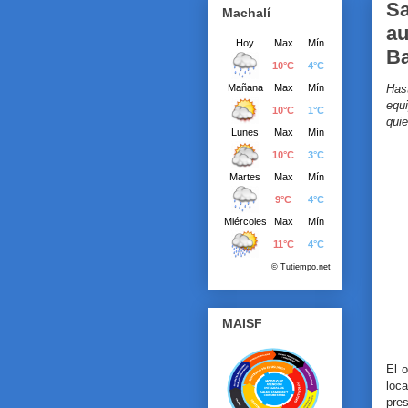
Sa
Machalí
au
Ba
Has
equ
quie
MAISF
El o
loc
pres