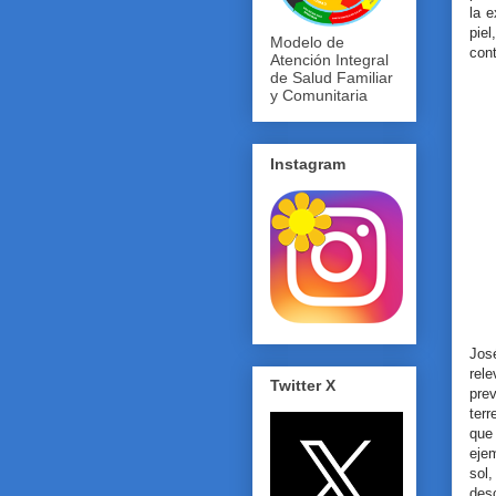
la e
pie
Modelo de
con
Atención Integral
de Salud Familiar
y Comunitaria
Instagram
Jos
rel
Twitter X
pre
ter
que 
eje
sol
des