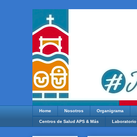
Home
Nosotros
Organigrama
Centros de Salud APS & Más
Laboratorio