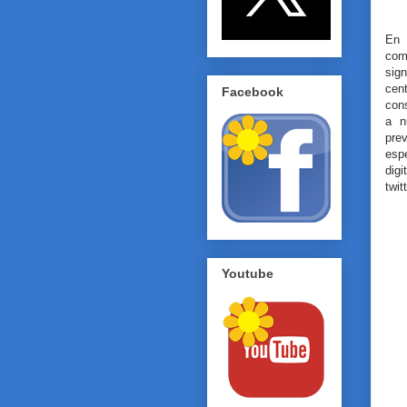
En 
comu
sign
cen
Facebook
con
a n
pre
esp
dig
twitt
Youtube