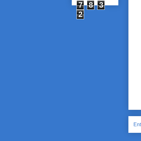
7
8
3
2
Ent