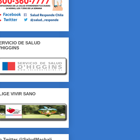
ERVICIO DE SALUD
'HIGGINS
LIGE VIVIR SANO
n Twitter @SaludMachali