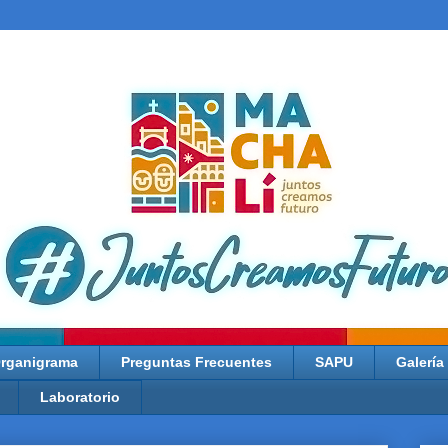
rganigrama
Preguntas Frecuentes
SAPU
Galería
Laboratorio