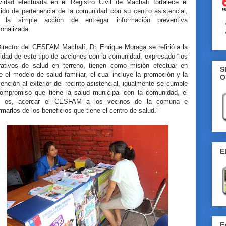
ividad efectuada en el Registro Civil de Machalí fortalece el
tido de pertenencia de la comunidad con su centro asistencial,
 la simple acción de entregar información preventiva
onalizada.
irector del CESFAM Machalí, Dr. Enrique Moraga se refirió a la
lidad de este tipo de acciones con la comunidad, expresado “los
rativos de salud en terreno, tienen como misión efectuar en
S
e el modelo de salud familiar, el cual incluye la promoción y la
O
ención al exterior del recinto asistencial, igualmente se cumple
compromiso que tiene la salud municipal con la comunidad, el
l es, acercar el CESFAM a los vecinos de la comuna e
rmarlos de los beneficios que tiene el centro de salud.”
E
E