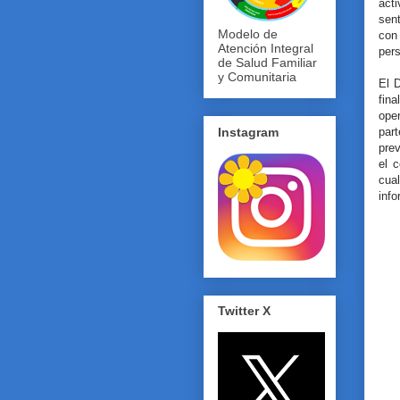
act
sen
Modelo de
con
Atención Integral
pers
de Salud Familiar
y Comunitaria
El D
fina
ope
part
Instagram
prev
el 
cua
info
Twitter X