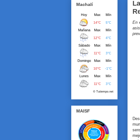
La
Machalí
Re
En 
asi
prev
MAISF
Des
mun
sens
mej