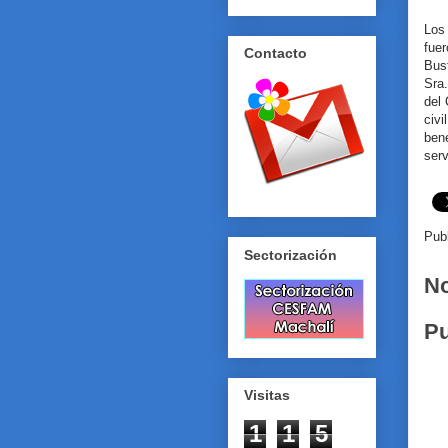
Los
fue
Contacto
Bus
Sra.
del 
civ
ben
serv
Pub
Sectorización
No
Pu
Visitas
1
1
5