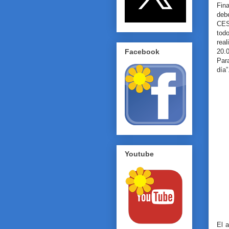
Fin
deb
CES
tod
rea
Facebook
20.
Par
día”
Youtube
El a