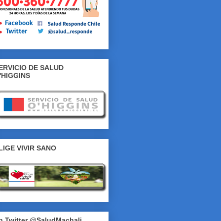
ERVICIO DE SALUD
'HIGGINS
LIGE VIVIR SANO
n Twitter @SaludMachali