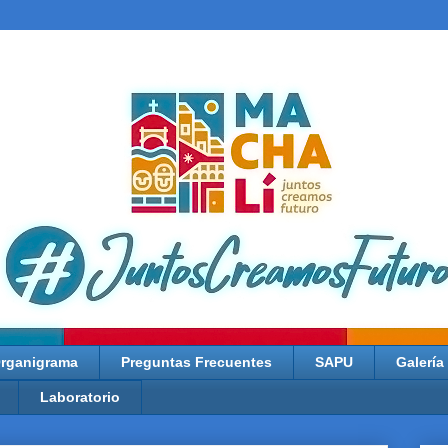
rganigrama
Preguntas Frecuentes
SAPU
Galería
Laboratorio