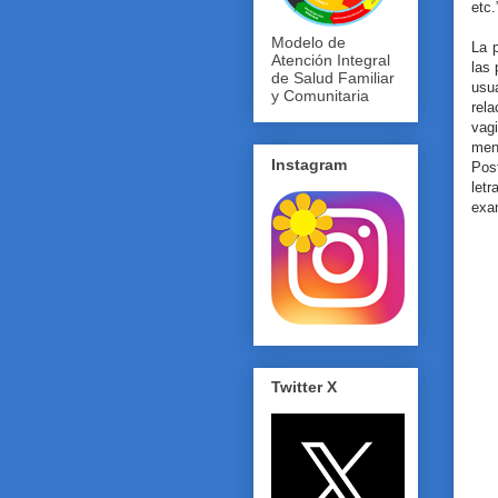
etc.
Modelo de
La p
Atención Integral
las 
de Salud Familiar
usu
y Comunitaria
rel
vag
men
Instagram
Pos
let
exa
Twitter X