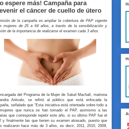
o espere más! Campaña para
H
evenir el cáncer de cuello de útero
misión de la campaña es ampliar la cobertura de PAP vigente
re mujeres de 25 a 64 años, a través de la sensibilización y
sión de la importancia de realizarse el examen cada 3 años.
H
encargada del Programa de la Mujer de Salud Machalí, matrona
jandra Arévalo, se refirió al público que está enfocada la
aña, señalado que “Esta iniciativa está orientada sobre todo a
 mujeres que nunca se han tomado el PAP, asimismo a las
A
rias que corresponde repetir este año, si su último PAP fue el
2 y finalmente las que tienen su examen atrasado, puesto que
lo realizaron hace más de 3 años, es decir; 2011, 2010, 2009,