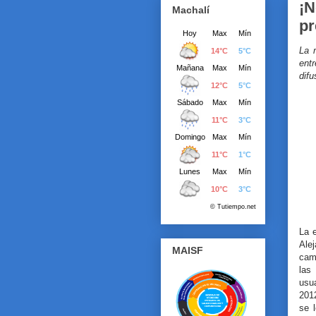
¡N
Machalí
pr
La 
ent
difu
La 
Ale
MAISF
camp
las
usua
201
se 