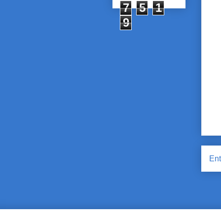
7
5
1
9
Ent