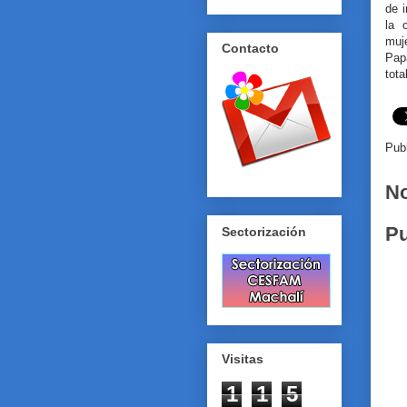
de i
la 
muj
Contacto
Pap
tota
Pub
No
Pu
Sectorización
Visitas
1
1
5