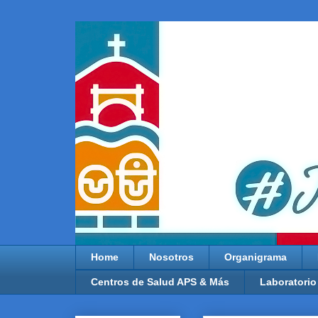
Home
Nosotros
Organigrama
Centros de Salud APS & Más
Laboratorio