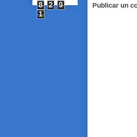
8
2
9
Publicar un c
1