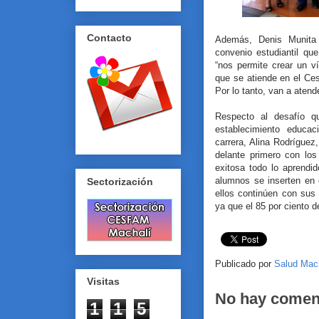
Contacto
Además, Denis Munita 
convenio estudiantil qu
“nos permite crear un v
que se atiende en el Ce
Por lo tanto, van a aten
Respecto al desafío q
establecimiento educac
carrera, Alina Rodrígue
delante primero con lo
exitosa todo lo aprendid
alumnos se inserten en 
Sectorización
ellos continúen con sus
ya que el 85 por ciento d
Publicado por
Salud Mac
Visitas
No hay comen
1
1
5