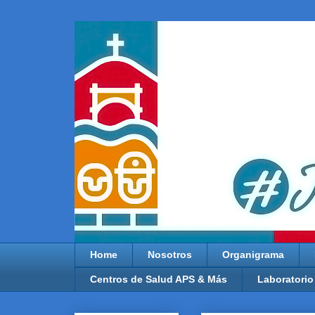
Home
Nosotros
Organigrama
Centros de Salud APS & Más
Laboratorio