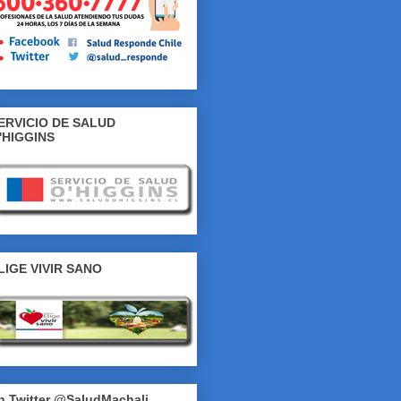
ERVICIO DE SALUD
'HIGGINS
LIGE VIVIR SANO
n Twitter @SaludMachali