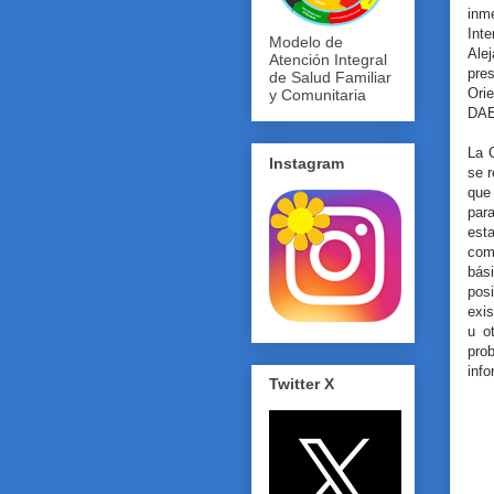
inme
Int
Modelo de
Ale
Atención Integral
pres
de Salud Familiar
Ori
y Comunitaria
DAE
La 
Instagram
se r
que
par
est
com
bás
posi
exis
u o
pro
info
Twitter X