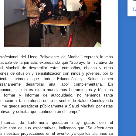
T
profesional del Liceo Polivalente de Machalí expresó lo más
acable de la jornada, expresando que “Subrayo la iniciativa de
ud Machalí de desarrollar estas campañas, charlas y otras
ones de difusión y sensibilización con niños y jóvenes, por lo
uiente; primero que todo, Educación y Salud deben
esariamente desarrollar una labor complementaria. En
cación, si bien es cierto manejamos herramientas y técnicas
a formar y informar de autocuidado, no tenemos tanta
ormación ni tan profunda como el sector de Salud. Concluyendo
o me queda agradecer públicamente a Salud Machalí por estas
iativas, y solicitar que continúen en el tiempo”.
Internas de Enfermería quedaron muy gratas con el
plimiento de sus expectativas, indicando que “Se efectuaron
os nuestras proyecciones en el evento, ya que los alumnos se