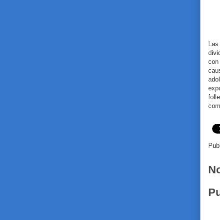
Las
divi
con
cau
ado
exp
fol
com
Pub
No
Pu