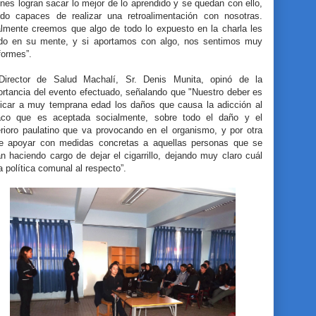
nes logran sacar lo mejor de lo aprendido y se quedan con ello,
ndo capaces de realizar una retroalimentación con nosotras.
almente creemos que algo de todo lo expuesto en la charla les
do en su mente, y si aportamos con algo, nos sentimos muy
formes”.
Director de Salud Machalí, Sr. Denis Munita, opinó de la
ortancia del evento efectuado, señalando que "Nuestro deber es
licar a muy temprana edad los daños que causa la adicción al
aco que es aceptada socialmente, sobre todo el daño y el
erioro paulatino que va provocando en el organismo, y por otra
te apoyar con medidas concretas a aquellas personas que se
n haciendo cargo de dejar el cigarrillo, dejando muy claro cuál
a política comunal al respecto”.