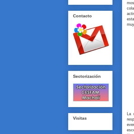
mos
col
act
Contacto
est
muy 
Sectorización
La 
Visitas
res
eve
esc