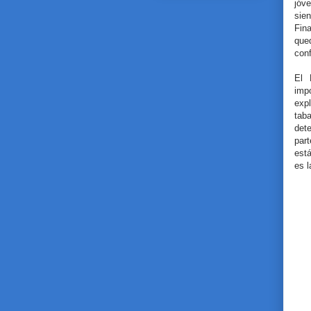
jóve
sie
Fin
que
con
El 
imp
exp
tab
det
par
está
es l