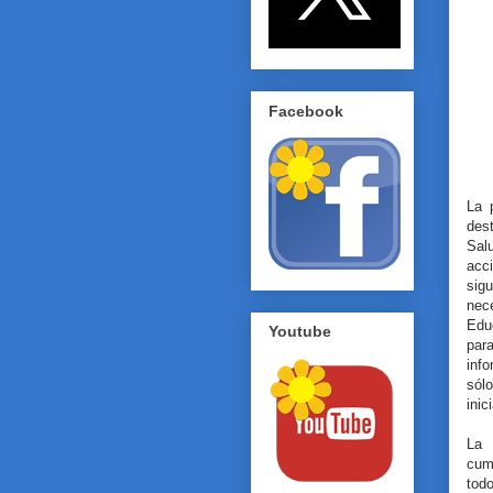
Facebook
La 
dest
Sal
acci
sig
nec
Edu
Youtube
par
inf
sól
inic
La 
cum
tod