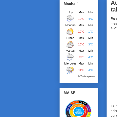
Au
Machalí
ta
En 
mes 
a lo
MAISF
La m
sob
con