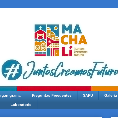
rganigrama
Preguntas Frecuentes
SAPU
Galería
Laboratorio