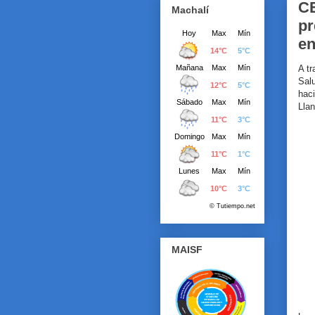
CE
Machalí
pr
en
A tr
Sal
hac
Llan
MAISF