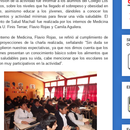
isión de la actividad fue informar a los alumnos del Colegio Los
os, sobre los niveles que ha llegado el sobrepeso y obesidad en
le, asimismo educar a los jóvenes, dándoles a conocer los
mentos y actividad mínimas para llevar una vida saludable. El
to de Salud Machalí fue realizada por los internos de Medicina
a U. Finis Terrae; Flavio Rojas y Camila Aguilera.
nterno de Medicina, Flavio Rojas, se refirió al cumplimiento de
S
 proyecciones de la charla realizada, señalando “Sin duda se
O
plieron nuestras expectativas, ya que nos dimos cuenta que los
enes presentan un conocimiento básico sobre los alimentos que
 saludables para su vida, cabe mencionar que los escolares se
on muy participativos en la actividad”.
E
E