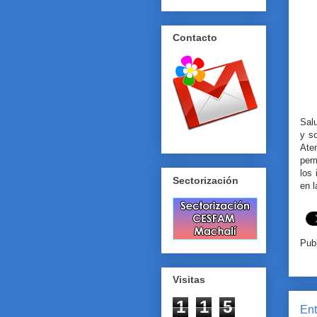
Contacto
Salu
y so
Ate
perm
los 
Sectorización
en l
Pub
Visitas
1
1
5
Ent