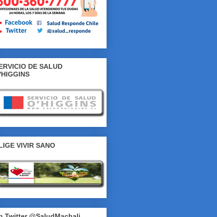
ERVICIO DE SALUD
'HIGGINS
LIGE VIVIR SANO
n Twitter @SaludMachali