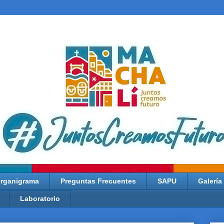
rganigrama
Preguntas Frecuentes
SAPU
Galería
Laboratorio