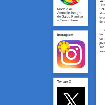
La m
Llan
Modelo de
Chi
Atención Integral
ali
de Salud Familiar
even
y Comunitaria
de l
El i
las
Instagram
cum
jóv
son
vier
Twitter X