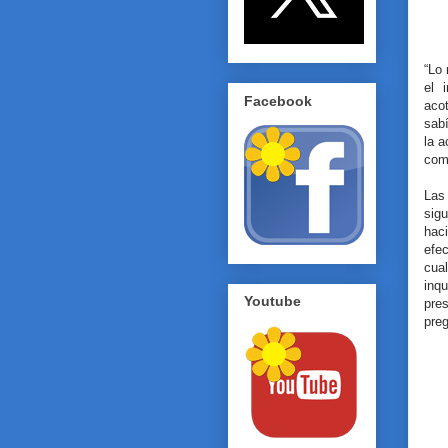
“Lo 
el 
Facebook
aco
sabí
la a
com
Las 
sig
hac
efe
cua
inq
Youtube
pres
pre