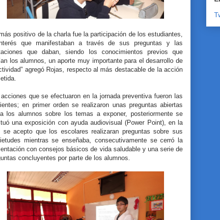
T
más positivo de la charla fue la participación de los estudiantes,
interés que manifestaban a través de sus preguntas y las
taciones que daban, siendo los conocimientos previos que
an los alumnos, un aporte muy importante para el desarrollo de
ctividad” agregó Rojas, respecto al más destacable de la acción
etida.
acciones que se efectuaron en la jornada preventiva fueron las
uientes; en primer orden se realizaron unas preguntas abiertas
ia los alumnos sobre los temas a exponer, posteriormente se
ctuó una exposición con ayuda audiovisual (Power Point), en la
l se acepto que los escolares realizaran preguntas sobre sus
uietudes mientras se enseñaba, consecutivamente se cerró la
entación con consejos básicos de vida saludable y una serie de
guntas concluyentes por parte de los alumnos.