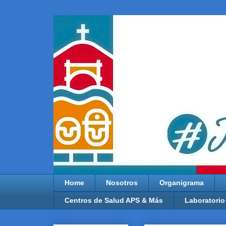
Home
Nosotros
Organigrama
Centros de Salud APS & Más
Laboratorio