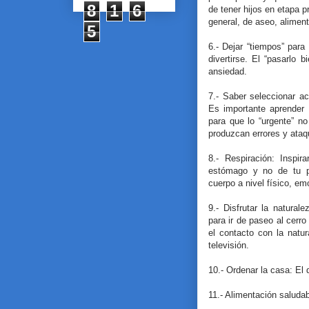
8
1
6
de tener hijos en etapa p
general, de aseo, aliment
5
6.- Dejar “tiempos” para
divertirse. El “pasarlo 
ansiedad.
7.- Saber seleccionar a
Es importante aprender 
para que lo “urgente” no
produzcan errores y ataq
8.- Respiración: Inspir
estómago y no de tu pe
cuerpo a nivel físico, em
9.- Disfrutar la natura
para ir de paseo al cerro 
el contacto con la natu
televisión.
10.- Ordenar la casa: El 
11.- Alimentación saludab