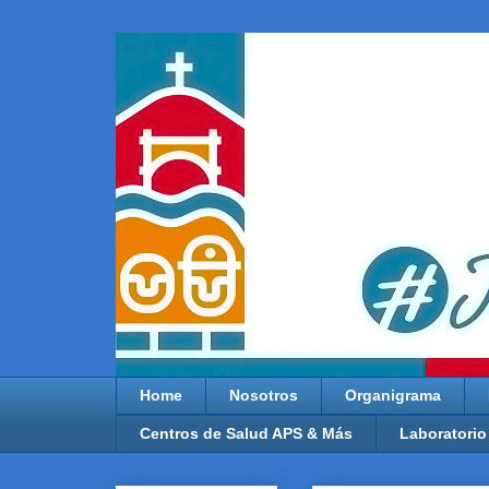
Home
Nosotros
Organigrama
Centros de Salud APS & Más
Laboratorio