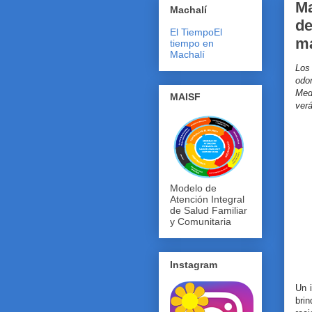
Ma
Machalí
de
El Tiempo
El
m
tiempo en
Machalí
Los
odo
Med
MAISF
ver
Modelo de
Atención Integral
de Salud Familiar
y Comunitaria
Instagram
Un 
bri