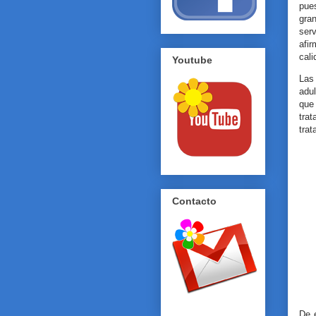
pue
gra
ser
afi
cali
Youtube
Las
adu
que 
trat
trat
Contacto
De 