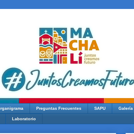
rganigrama
Preguntas Frecuentes
SAPU
Galería
Laboratorio