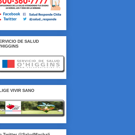
ERVICIO DE SALUD
'HIGGINS
LIGE VIVIR SANO
n Twitter @SaludMachali