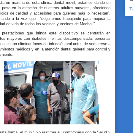
sta en marcha de esta clínica dental móvil, estamos dando un
n paso en la atención de nuestros adultos mayores, ofreciendo
T
vicios de calidad y accesibles para quienes más lo necesitan”,
rmando a la vez que “seguiremos trabajando para mejorar la
dad de vida de todos los vecinos y vecinas de Machalí”.
 prestaciones que brinda este dispositivo se centrarán en
ltos mayores con diabetes mellitus descompensada, personas
necesitan eliminar focos de infección oral antes de someterse a
amientos médicos y en la atención dental general para control y
amiento.
esta forma, el municipio reafirma su compromiso con la Salud y