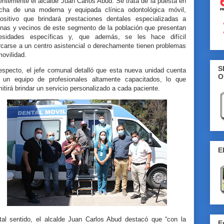
entemente el alcalde Juan Carlos Abud. Se trata de la puesta en
cha de una moderna y equipada clínica odontológica móvil,
positivo que brindará prestaciones dentales especializadas a
inas y vecinos de este segmento de la población que presentan
esidades específicas y, que además, se les hace difícil
rcarse a un centro asistencial o derechamente tienen problemas
movilidad.
S
respecto, el jefe comunal detalló que esta nueva unidad cuenta
O
 un equipo de profesionales altamente capacitados, lo que
itirá brindar un servicio personalizado a cada paciente.
E
tal sentido, el alcalde Juan Carlos Abud destacó que “con la
E