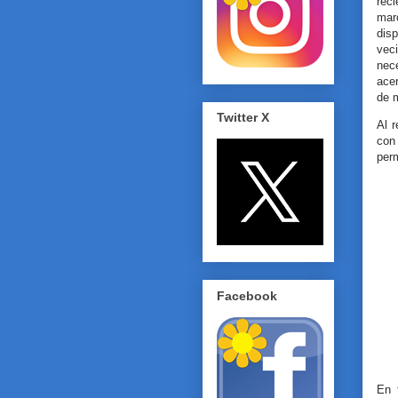
reci
mar
dis
vec
nec
ace
de 
Twitter X
Al 
con
perm
Facebook
En 