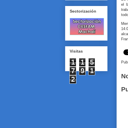
el 
tra
Sectorización
tod
Menc
14:
alc
Fra
Visitas
1
1
5
Pub
7
9
1
No
2
Pu