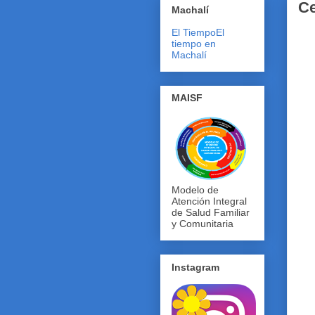
Ce
Machalí
El Tiempo
El
tiempo en
Machalí
MAISF
Modelo de
Atención Integral
de Salud Familiar
y Comunitaria
Instagram