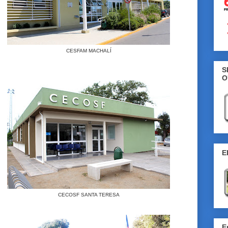
CESFAM MACHALÍ
S
O
E
CECOSF SANTA TERESA
E