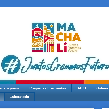
rganigrama
Preguntas Frecuentes
SAPU
Galería
Laboratorio