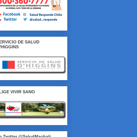
ERVICIO DE SALUD
'HIGGINS
LIGE VIVIR SANO
n Twitter @SaludMachali