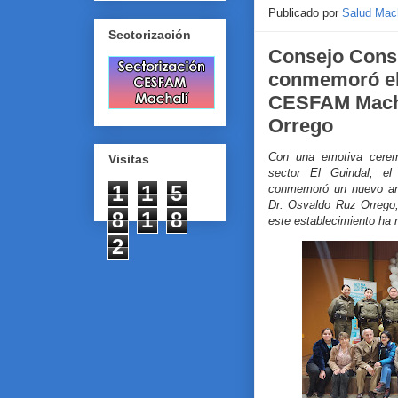
Publicado por
Salud Mac
Sectorización
Consejo Consu
conmemoró el 
CESFAM Macha
Orrego
Con una emotiva ceremo
Visitas
sector El Guindal, el
1
1
5
conmemoró un nuevo ani
Dr. Osvaldo Ruz Orrego,
8
1
8
este establecimiento ha r
2