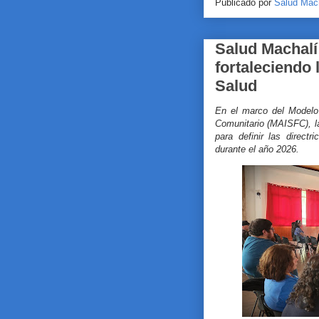
Publicado por
Salud Mac
Salud Machalí
fortaleciendo 
Salud
En el marco del Modelo 
Comunitario (MAISFC), la
para definir las direct
durante el año 2026.