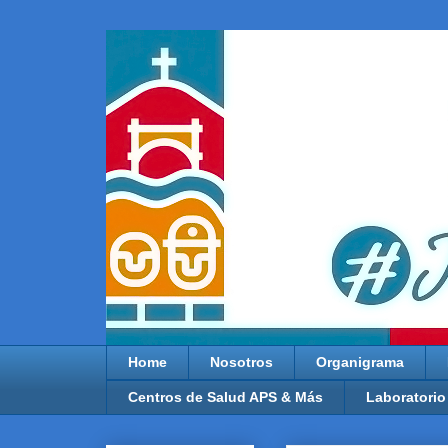
Home
Nosotros
Organigrama
Centros de Salud APS & Más
Laboratorio