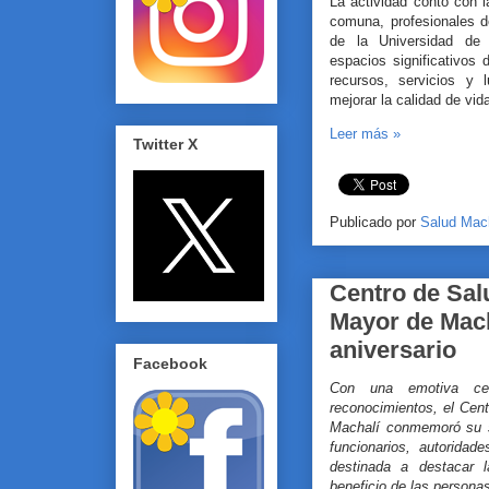
La actividad contó con l
comuna, profesionales d
de la Universidad de O
espacios significativos 
recursos, servicios y 
mejorar la calidad de vid
Leer más »
Twitter X
Publicado por
Salud Mac
Centro de Sal
Mayor de Mach
aniversario
Facebook
Con una emotiva cer
reconocimientos, el Cen
Machalí conmemoró su sé
funcionarios, autoridad
destinada a destacar l
beneficio de las person