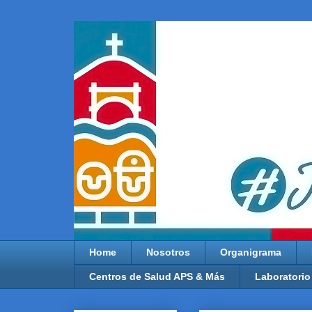
Home
Nosotros
Organigrama
Centros de Salud APS & Más
Laboratorio