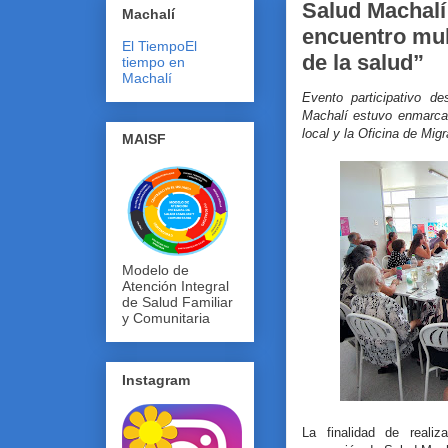
Salud Machalí
Machalí
encuentro mul
El Tiempo
El
de la salud”
tiempo en
Machalí
Evento participativo d
Machalí estuvo enmarca
local y la Oficina de Mig
MAISF
Modelo de
Atención Integral
de Salud Familiar
y Comunitaria
Instagram
La finalidad de realiz