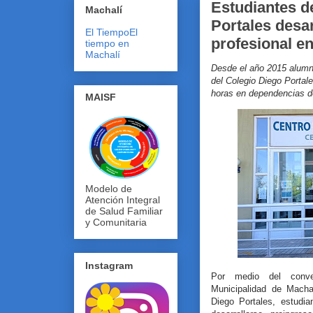
Estudiantes d
Machalí
Portales desar
El Tiempo
El
profesional e
tiempo en
Machalí
Desde el año 2015 alumn
del Colegio Diego Portal
horas en dependencias 
MAISF
Modelo de
Atención Integral
de Salud Familiar
y Comunitaria
Instagram
Por medio del conve
Municipalidad de Macha
Diego Portales, estudia