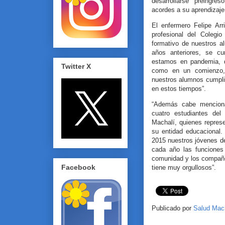
desarrollarse preingre
acordes a su aprendizaje
El enfermero Felipe Arr
profesional del Colegi
formativo de nuestros a
años anteriores, se c
estamos en pandemia, q
Twitter X
como en un comienzo, 
nuestros alumnos cumplie
en estos tiempos”.
“Además cabe menciona
cuatro estudiantes de
Machalí, quienes repres
su entidad educacional.
2015 nuestros jóvenes de
cada año las funciones
comunidad y los compañe
Facebook
tiene muy orgullosos”.
Publicado por
Salud Mac