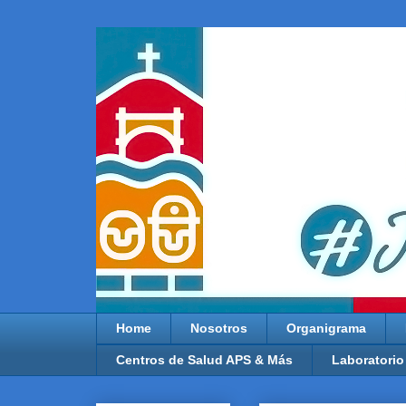
Home
Nosotros
Organigrama
Centros de Salud APS & Más
Laboratorio