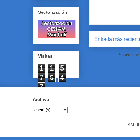
Sectorización
Entrada más recient
Suscribirse
Visitas
1
1
5
7
6
4
7
Archivo
SALUD