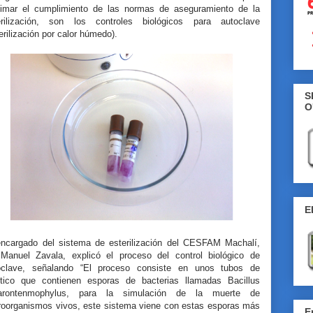
itimar el cumplimiento de las normas de aseguramiento de la
erilización, son los controles biológicos para autoclave
erilización por calor húmedo).
S
O
E
encargado del sistema de esterilización del CESFAM Machalí,
 Manuel Zavala, explicó el proceso del control biológico de
oclave, señalando “El proceso consiste en unos tubos de
stico que contienen esporas de bacterias llamadas Bacillus
arontenmophylus, para la simulación de la muerte de
roorganismos vivos, este sistema viene con estas esporas más
E