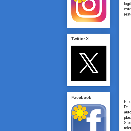
leg
est
(est
Twitter X
Facebook
El 
Dr.
aut
plá
Ste
mic