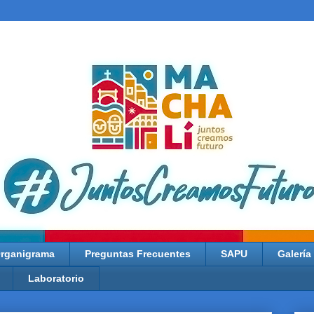
rganigrama
Preguntas Frecuentes
SAPU
Galería
Laboratorio