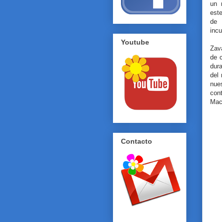
un 
este
de 
incu
Youtube
Zav
de c
dura
del 
nues
con
Mac
Contacto