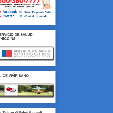
ERVICIO DE SALUD
'HIGGINS
LIGE VIVIR SANO
n Twitter @SaludMachali