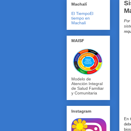
Si
Machalí
Ma
El Tiempo
El
tiempo en
Por 
Machalí
sist
requ
MAISF
Modelo de
Atención Integral
de Salud Familiar
y Comunitaria
Instagram
En t
debe
bio