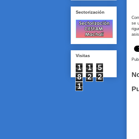
Sectorización
Comp
se 
rig
asis
Visitas
Pub
1
1
5
No
8
2
2
1
Pu