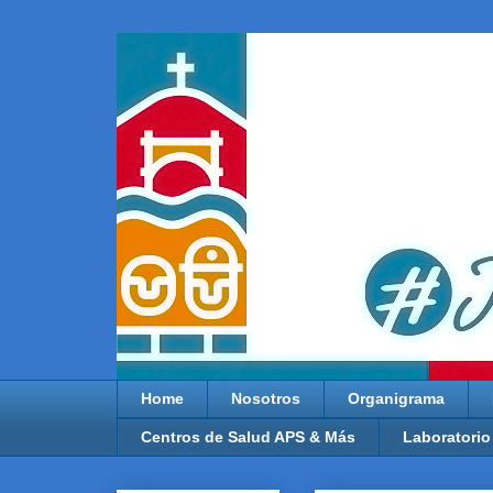
Home
Nosotros
Organigrama
Centros de Salud APS & Más
Laboratorio