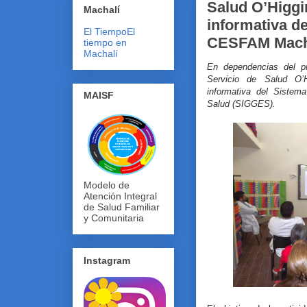
Salud O’Higgi
Machalí
informativa d
El Tiempo
El
CESFAM Mach
tiempo en
Machalí
En dependencias del pri
Servicio de Salud O’H
informativa del Sistem
MAISF
Salud (SIGGES).
Modelo de
Atención Integral
de Salud Familiar
y Comunitaria
Instagram