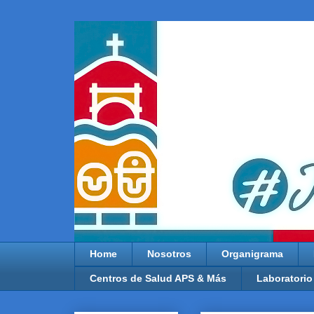
Home
Nosotros
Organigrama
Centros de Salud APS & Más
Laboratorio