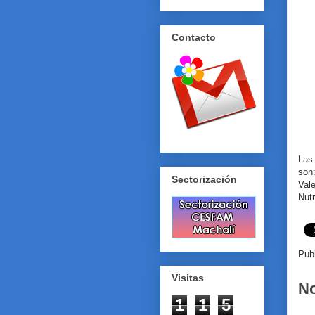
Contacto
Las
son
Sectorización
Val
Nutr
Pub
Visitas
No
1
1
5