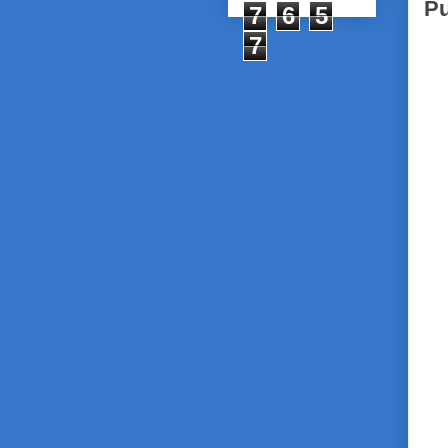
Pu
7
6
5
7