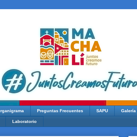
rganigrama
Preguntas Frecuentes
SAPU
Galería
Laboratorio