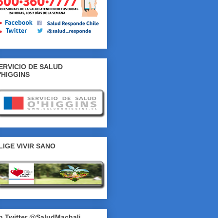
ERVICIO DE SALUD
'HIGGINS
LIGE VIVIR SANO
n Twitter @SaludMachali