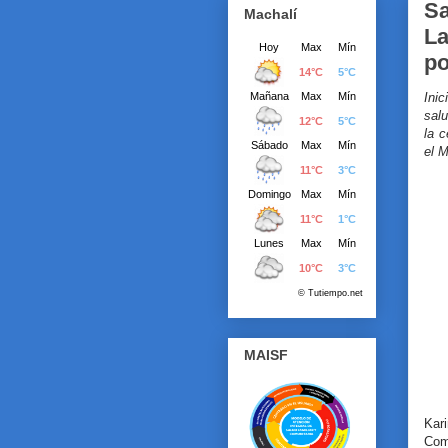
Sa
Machalí
La
po
Inic
salu
la c
el M
MAISF
Kar
Comi