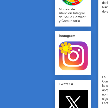
debi
Niño
Modelo de
de e
Atención Integral
de Salud Familiar
y Comunitaria
Instagram
La 
Com
Twitter X
la s
apoy
nor
sig
Lac