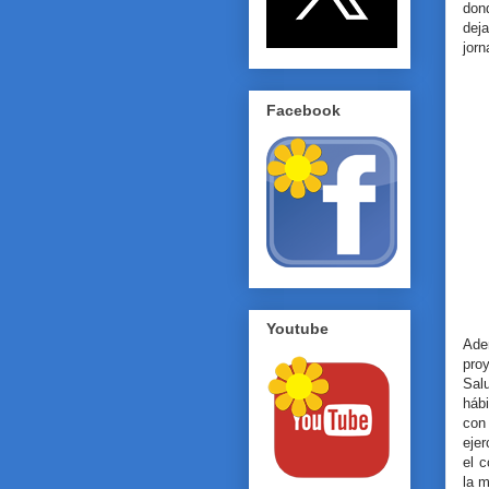
dond
dej
jorn
Facebook
Youtube
Ade
pro
Sal
háb
con
ejer
el c
la 