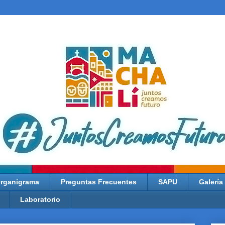
rganigrama
Preguntas Frecuentes
SAPU
Galería
Laboratorio