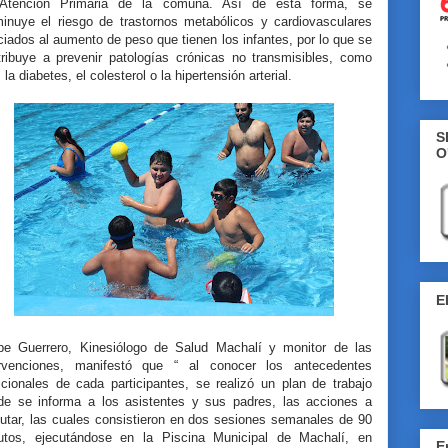
Atención Primaria de la comuna. Así de esta forma, se
minuye el riesgo de trastornos metabólicos y cardiovasculares
iados al aumento de peso que tienen los infantes, por lo que se
tribuye a prevenir patologías crónicas no transmisibles, como
 la diabetes, el colesterol o la hipertensión arterial.
S
O
E
ipe Guerrero, Kinesiólogo de Salud Machalí y monitor de las
ervenciones, manifestó que “ al conocer los antecedentes
icionales de cada participantes, se realizó un plan de trabajo
de se informa a los asistentes y sus padres, las acciones a
cutar, las cuales consistieron en dos sesiones semanales de 90
utos, ejecutándose en la Piscina Municipal de Machalí, en
E