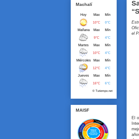
Sa
Machalí
“S
Estr
Ofi
el 
MAISF
El o
Inte
mejo
años