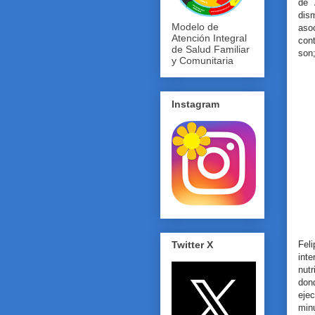
de 
dis
Modelo de
asoc
Atención Integral
con
de Salud Familiar
son;
y Comunitaria
Instagram
Fel
Twitter X
int
nutr
don
eje
min