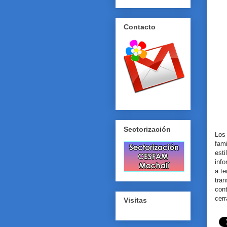
Contacto
Sectorización
Los
fam
esti
info
a te
tra
cont
cerr
Visitas