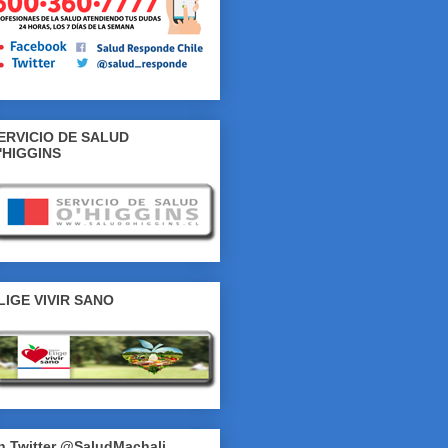
ERVICIO DE SALUD
'HIGGINS
LIGE VIVIR SANO
n Twitter @SaludMachali