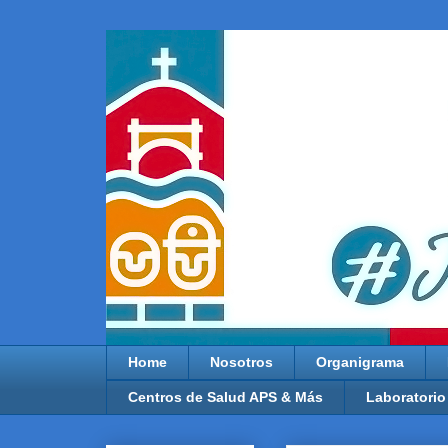
Home
Nosotros
Organigrama
Centros de Salud APS & Más
Laboratorio