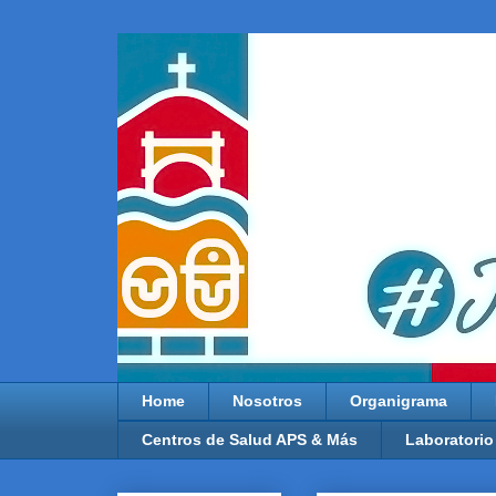
Home
Nosotros
Organigrama
Centros de Salud APS & Más
Laboratorio