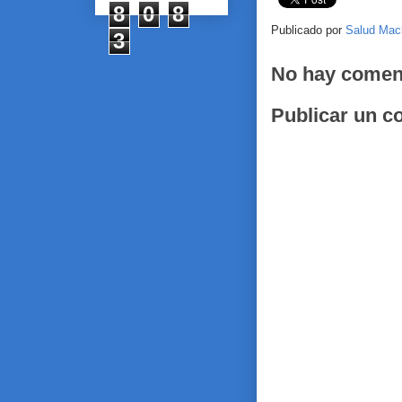
8
0
8
Publicado por
Salud Mac
3
No hay comen
Publicar un c