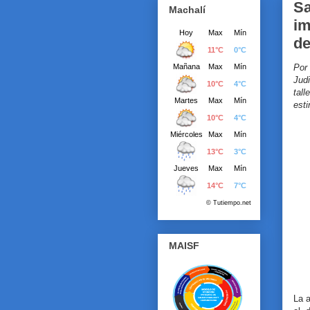
Sa
Machalí
im
de
Por
Judi
tal
esti
MAISF
La 