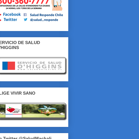
ERVICIO DE SALUD
'HIGGINS
LIGE VIVIR SANO
n Twitter @SaludMachali