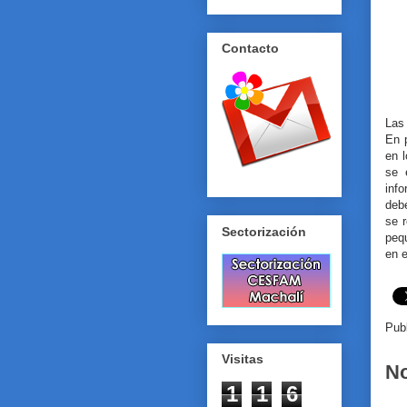
Contacto
Las 
En p
en 
se 
inf
debe
se 
Sectorización
peq
en e
Pub
Visitas
No
1
1
6