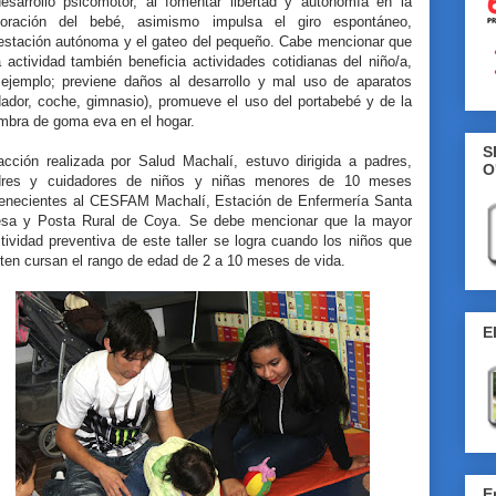
desarrollo psicomotor, al fomentar libertad y autonomía en la
loración del bebé, asimismo impulsa el giro espontáneo,
estación autónoma y el gateo del pequeño. Cabe mencionar que
 actividad también beneficia actividades cotidianas del niño/a,
 ejemplo; previene daños al desarrollo y mal uso de aparatos
dador, coche, gimnasio), promueve el uso del portabebé y de la
ombra de goma eva en el hogar.
S
acción realizada por Salud Machalí, estuvo dirigida a padres,
O
res y cuidadores de niños y niñas menores de 10 meses
tenecientes al CESFAM Machalí, Estación de Enfermería Santa
esa y Posta Rural de Coya. Se debe mencionar que la mayor
tividad preventiva de este taller se logra cuando los niños que
ten cursan el rango de edad de 2 a 10 meses de vida.
E
E