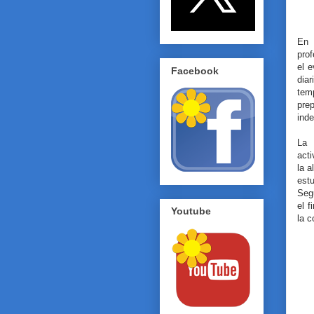
En 
pro
el e
Facebook
dia
tem
pre
ind
La 
acti
la a
est
Segu
el f
Youtube
la 