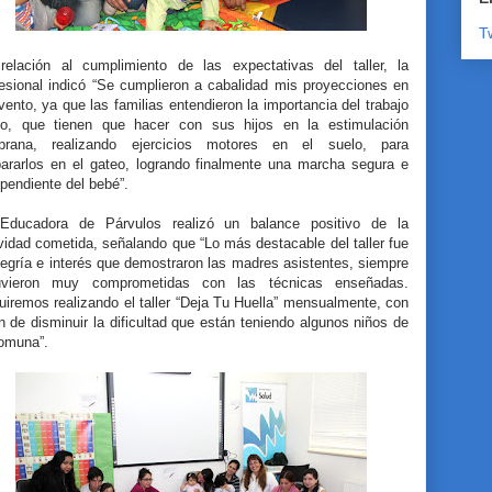
T
relación al cumplimiento de las expectativas del taller, la
fesional indicó “Se cumplieron a cabalidad mis proyecciones en
vento, ya que las familias entendieron la importancia del trabajo
rio, que tienen que hacer con sus hijos en la estimulación
prana, realizando ejercicios motores en el suelo, para
pararlos en el gateo, logrando finalmente una marcha segura e
ependiente del bebé”.
Educadora de Párvulos realizó un balance positivo de la
vidad cometida, señalando que “Lo más destacable del taller fue
legría e interés que demostraron las madres asistentes, siempre
uvieron muy comprometidas con las técnicas enseñadas.
iremos realizando el taller “Deja Tu Huella” mensualmente, con
in de disminuir la dificultad que están teniendo algunos niños de
comuna”.