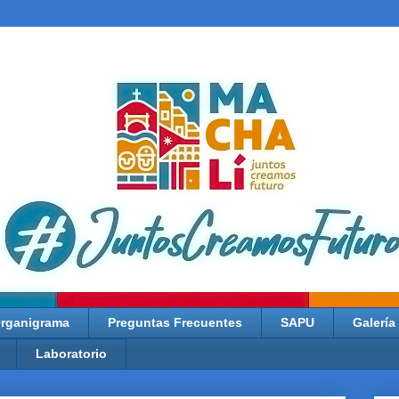
rganigrama
Preguntas Frecuentes
SAPU
Galería
Laboratorio