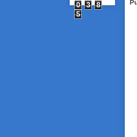
Pu
0
3
8
5