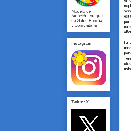
el 
exp
sed
Modelo de
Atención Integral
esta
de Salud Familiar
por
y Comunitaria
(an
alf
La 
Instagram
mad
per
Ter
efec
asis
Twitter X