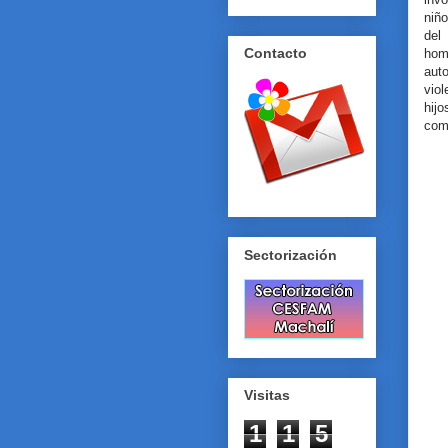
niño
del
Contacto
hom
aut
vio
hij
com
Sectorización
Visitas
1
1
5