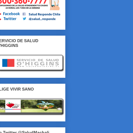
ERVICIO DE SALUD
'HIGGINS
LIGE VIVIR SANO
n Twitter @SaludMachali