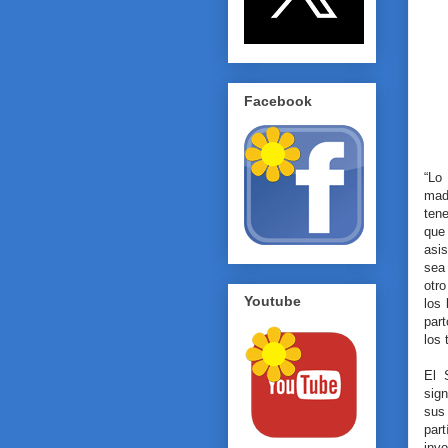
Facebook
“Lo 
mad
ten
que
asi
sea
otro
Youtube
los 
part
los
El 
sign
sus
part
invo