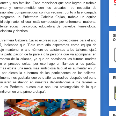
antes y sus familias. Cabe mencionar que para lograr un trabajo
ciente y comprometido con los usuarios, se necesita de
fesionales comprometidos con los vecinos. Junto a la encargada
 programa, la Enfermera Gabriela Cajiao, trabaja un equipo
idisciplinario, el cual está compuesto por enfermera, matrona,
stente social, psicóloga, educadora de párvulos, kinesióloga,
icionista y dentista.
S
O
Enfermera Gabriela Cajiao expresó sus proyecciones para el año
5, indicando que “Para este año esperamos como equipo de
ajo mantener el alto número de asistentes a los talleres, ojalá
la participación de la pareja o la persona que va acompañar en
proceso de la crianza, ya que en ocasiones las futuras madres
en el proceso solas, por eso hago un llamado a los papás.
más existe una meta más ambiciosa la cual es aumentar en un
 por ciento la cubertura de los participantes en los talleres.
E
almente nos gustaría que este año las madres después del parto
tinuaran asistiendo en nuestras dependencias a los talleres –
ie es Perfecto- puesto que son una prolongación de lo que
ndieron en una primera etapa”.
E