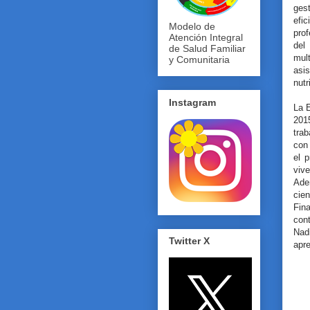
gest
efi
Modelo de
pro
Atención Integral
del
de Salud Familiar
mult
y Comunitaria
asi
nutr
Instagram
La 
201
trab
con 
el 
viv
Ade
cien
Fin
con
Nad
Twitter X
apre