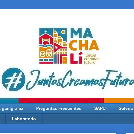
rganigrama
Preguntas Frecuentes
SAPU
Galería
Laboratorio