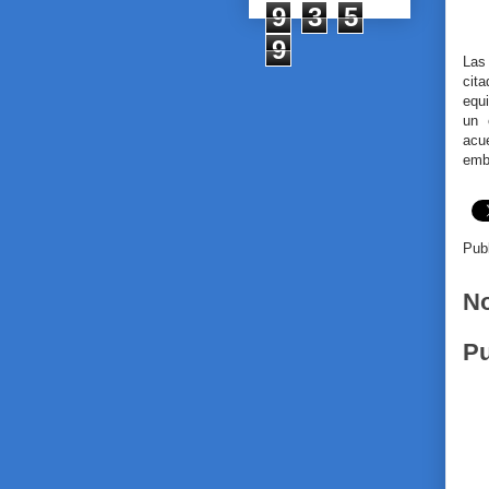
9
3
5
9
Las
cit
equ
un 
acu
emb
Pub
No
Pu