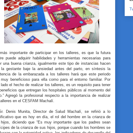
T
más importante de participar en los talleres, es que la futura
re puede adquirir habilidades y herramientas necesarias para
er una buena crianza, igualmente este tipo de instancias hacen
 la gestante baje la ansiedad antes del parto, en síntesis la
stencia de la embarazada a los talleres hará que este periodo
 muy beneficioso para ella como para el entorno familiar. Por
 lado el hecho de realizar los talleres, es un requisito para tener
beneficios que entregan los hospitales públicos al momento del
o.” Agregó la profesional respecto a la importancia de realizar
 talleres en el CESFAM Machalí.
Sr. Denis Munita, Director de Salud Machalí, se refirió a lo
ificativo que es hoy en día, el rol del hombre en la crianza de
 hijos, diciendo que “Es muy importante que los padres sean
ícipes de la crianza de sus hijos, porque cuando los hombres se
lucran con la paternidad activa, los indicadores de desarrollo del