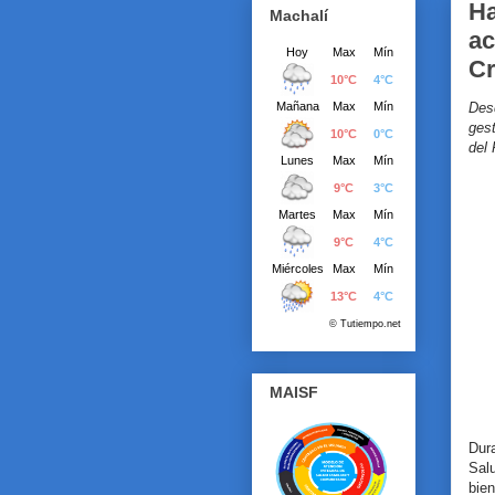
Ha
Machalí
ac
Cr
Des
gest
del
MAISF
Dur
Sal
bie