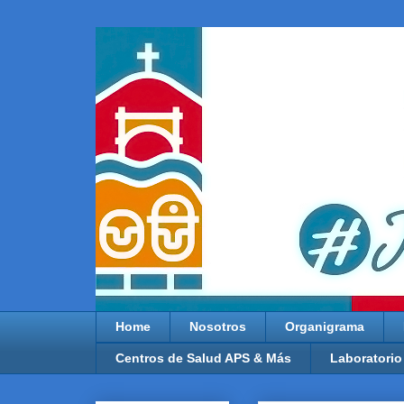
Home
Nosotros
Organigrama
Centros de Salud APS & Más
Laboratorio