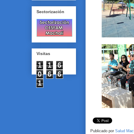
Sectorización
Visitas
1
1
6
0
6
6
1
Publicado por
Salud Mac