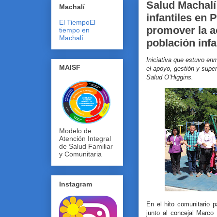
Salud Machalí
Machalí
infantiles en 
El Tiempo
El
promover la ac
tiempo en
Machalí
población infa
Iniciativa que estuvo e
MAISF
el apoyo, gestión y supe
Salud O’Higgins.
Modelo de
Atención Integral
de Salud Familiar
y Comunitaria
Instagram
En el hito comunitario p
junto al concejal Marco