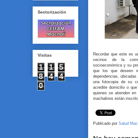
Sectorización
Recordar que este es un
Visitas
vecinos de la comu
socioeconómica y su pre
1
1
5
que los que deseen in
8
4
4
dependencias, ubicadas 
una fotocopia de su c
0
acredite domicilio o qu
quienes se atienden en 
machalinos están inscri
Publicado por
Salud Mac