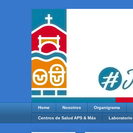
Home
Nosotros
Organigrama
Centros de Salud APS & Más
Laboratorio