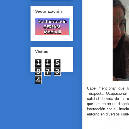
Sectorización
Visitas
1
1
5
8
7
3
4
Cabe mencionar que la
Terapeuta Ocupacional 
calidad de vida de los
que presentan un diagnó
interacción social, invo
entorno en diversos cont