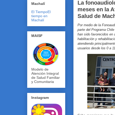
La fonoaudiol
Machalí
meses en la A
El Tiempo
El
Salud de Mach
tiempo en
Machalí
Por medio de la Fonoaudi
parte del Programa Chile
han sido favorecidos en 
MAISF
habilitación y rehabilita
atendiendo principalmente
usuarios desde los 0 a 1
Modelo de
Atención Integral
de Salud Familiar
y Comunitaria
Instagram