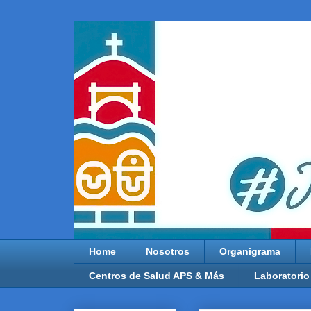
Home
Nosotros
Organigrama
Centros de Salud APS & Más
Laboratorio