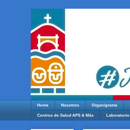
Home
Nosotros
Organigrama
Centros de Salud APS & Más
Laboratorio