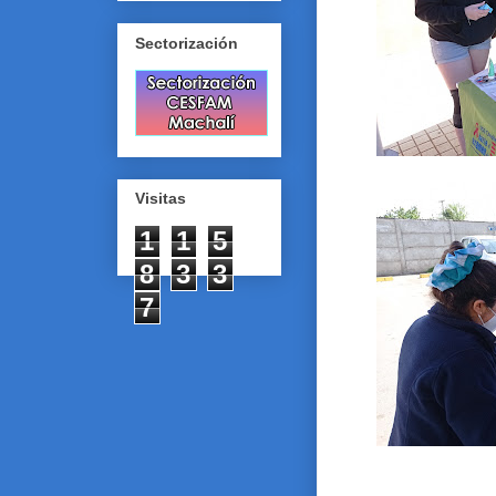
Sectorización
Visitas
1
1
5
8
3
3
7