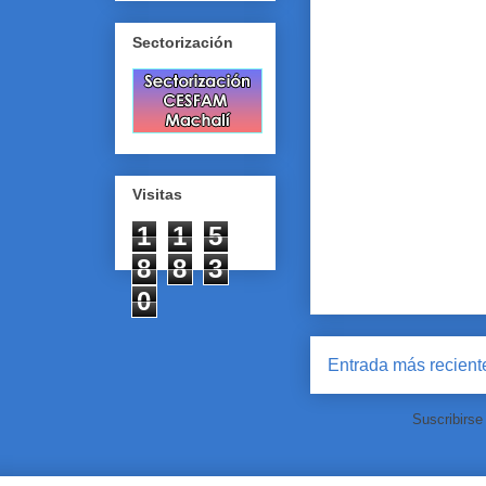
Sectorización
Visitas
1
1
5
8
8
3
0
Entrada más recient
Suscribirse