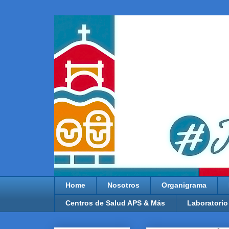
Home
Nosotros
Organigrama
Centros de Salud APS & Más
Laboratorio