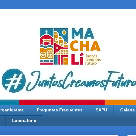
rganigrama
Preguntas Frecuentes
SAPU
Galería
Laboratorio