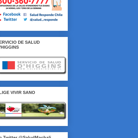
ERVICIO DE SALUD
'HIGGINS
LIGE VIVIR SANO
n Twitter @SaludMachali