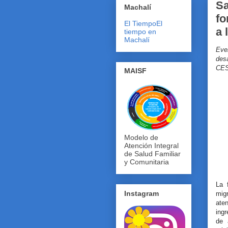
Sa
Machalí
fo
El Tiempo
El
a 
tiempo en
Machalí
Eve
desa
CES
MAISF
Modelo de
Atención Integral
de Salud Familiar
y Comunitaria
La 
Instagram
mig
ate
ingr
de 