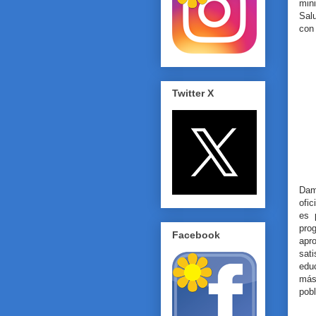
min
Salu
con 
Twitter X
Dami
ofic
es 
pro
Facebook
apr
sat
edu
más 
pobl