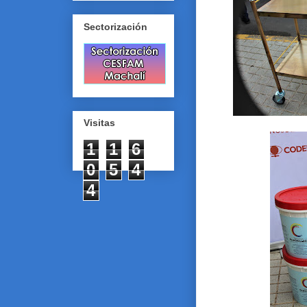
Sectorización
Visitas
1
1
6
0
5
4
4