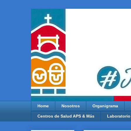
Home
Nosotros
Organigrama
Centros de Salud APS & Más
Laboratorio