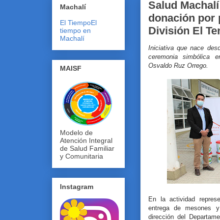
Salud Machalí
Machalí
donación por 
El Tiempo
El
División El Te
tiempo en
Machalí
Iniciativa que nace des
ceremonia simbólica e
Osvaldo Ruz Orrego.
MAISF
Modelo de
Atención Integral
de Salud Familiar
y Comunitaria
Instagram
En la actividad represe
entrega de mesones y 
dirección del Departa