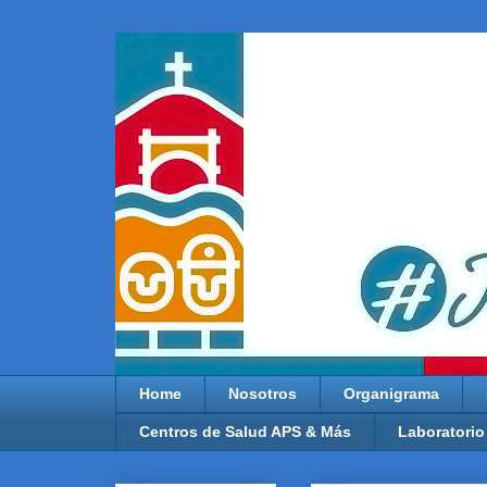
Home
Nosotros
Organigrama
Centros de Salud APS & Más
Laboratorio