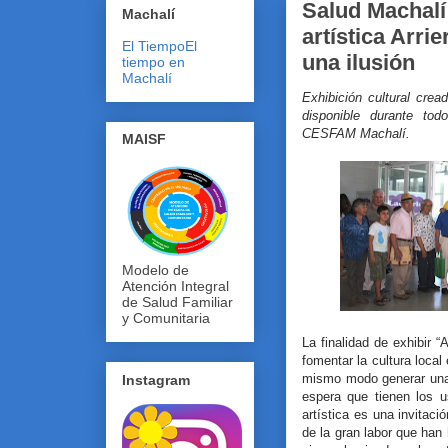
Salud Machalí
Machalí
artística Arrie
El Tiempo
El
una ilusión
tiempo en
Machalí
Exhibición cultural crea
disponible durante to
CESFAM Machalí.
MAISF
Modelo de
Atención Integral
de Salud Familiar
y Comunitaria
La finalidad de exhibir “
fomentar la cultura local
mismo modo generar una
Instagram
espera que tienen los 
artística es una invitaci
de la gran labor que han h