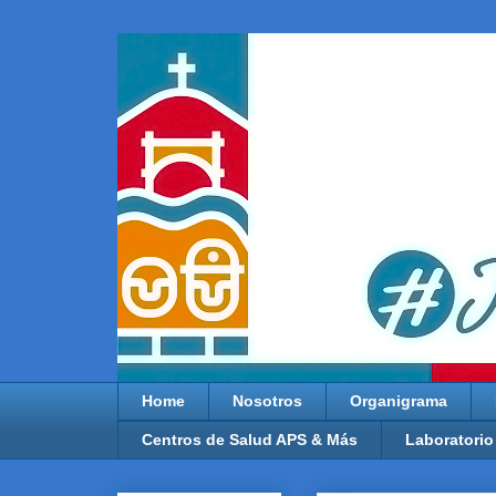
Home
Nosotros
Organigrama
Centros de Salud APS & Más
Laboratorio