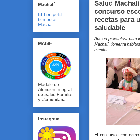
Salud Machalí
Machalí
concurso esco
El Tiempo
El
recetas para 
tiempo en
Machalí
saludable
Acción preventiva enma
MAISF
Machalí, fomenta hábitos
escolar.
Modelo de
Atención Integral
de Salud Familiar
y Comunitaria
Instagram
El concurso tiene como 