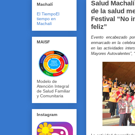
Salud Machalí
Machalí
de la salud m
El Tiempo
El
Festival “No i
tiempo en
Machalí
feliz”
Evento encabezado por 
MAISF
enmarcado en la celebra
en las actividades inte
Mayores Autovalentes”, 
Modelo de
Atención Integral
de Salud Familiar
y Comunitaria
Instagram