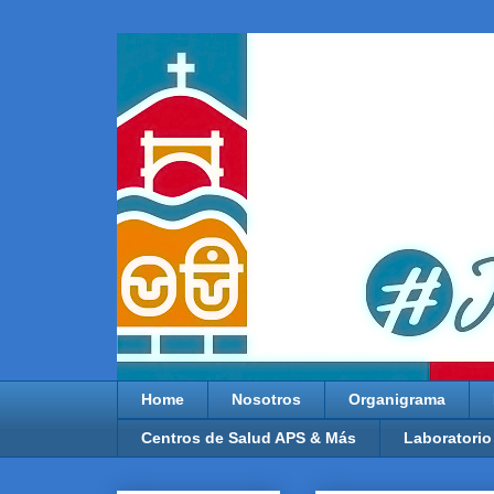
Home
Nosotros
Organigrama
Centros de Salud APS & Más
Laboratorio