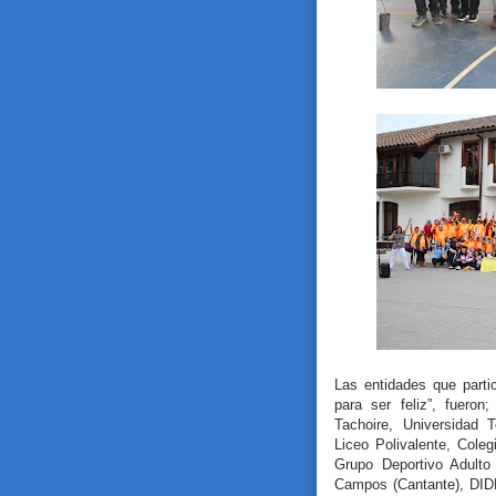
Las entidades que parti
para ser feliz”, fuero
Tachoire, Universidad
Liceo Polivalente, Cole
Grupo Deportivo Adulto
Campos (Cantante), DID