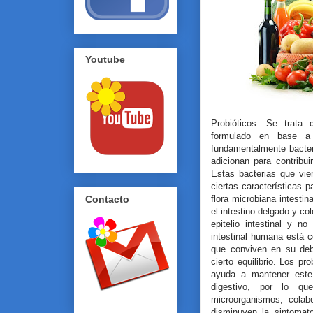
Youtube
Probióticos: Se trata 
formulado en base a 
fundamentalmente bacteri
adicionan para contribu
Estas bacterias que vie
ciertas características p
flora microbiana intestin
Contacto
el intestino delgado y co
epitelio intestinal y 
intestinal humana está c
que conviven en su deb
cierto equilibrio. Los p
ayuda a mantener este 
digestivo, por lo qu
microorganismos, colab
disminuyen la sintomato