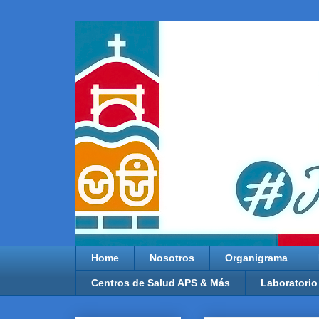
Home
Nosotros
Organigrama
Centros de Salud APS & Más
Laboratorio