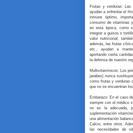
Frutas y verduras: Las
ayudan a enfrentar el f
inmune óptimo, import
consumo de vitaminas y 
en esta época, como so
integrar a guisos o torti
valor nutricional, tambi
además, las frutas cítri
etc., ayudan a mante
aportando cierta cantida
la defensa de nuestro o
Multivitamínicos: Los p
jarabes) nunca sustituye
como frutas y verduras q
que no se encuentran los 
Embarazo: En el caso de
siempre con el médico si
no es la adecuada, p
suplementación vitamíni
una alimentación balance
Calcio, entre otros. A
las necesidades de vi