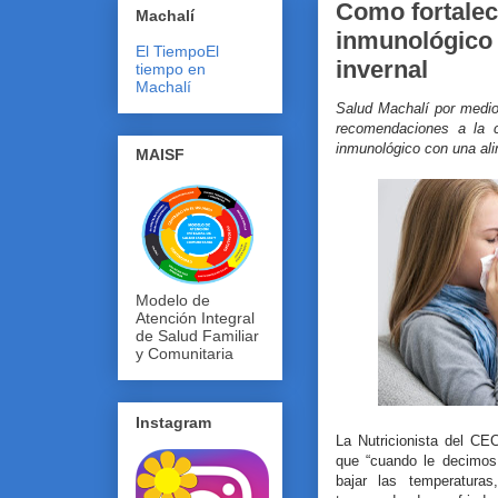
Como fortalec
Machalí
inmunológico 
El Tiempo
El
invernal
tiempo en
Machalí
Salud Machalí por medio 
recomendaciones a la c
inmunológico con una ali
MAISF
Modelo de
Atención Integral
de Salud Familiar
y Comunitaria
Instagram
La Nutricionista del C
que “cuando le decimos
bajar las temperaturas