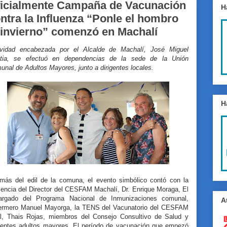
icialmente Campaña de Vacunación
H
ntra la Influenza “Ponle el hombro
 invierno” comenzó en Machalí
ividad encabezada por el Alcalde de Machalí, José Miguel
utia, se efectuó en dependencias de la sede de la Unión
unal de Adultos Mayores, junto a dirigentes locales.
H
más del edil de la comuna, el evento simbólico contó con la
sencia del Director del CESFAM Machalí, Dr. Enrique Moraga, El
argado del Programa Nacional de Inmunizaciones comunal,
A
ermero Manuel Mayorga, la TENS del Vacunatorio del CESFAM
al, Thais Rojas, miembros del Consejo Consultivo de Salud y
igentes adultos mayores. El período de vacunación que empezó