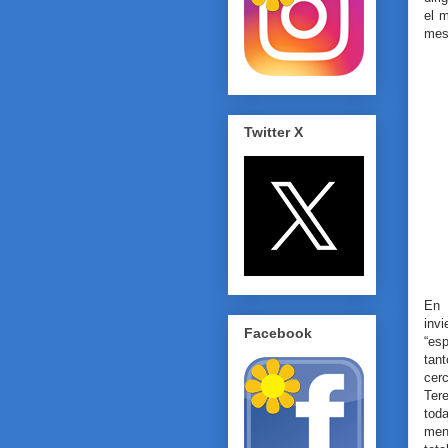
el 
mese
Twitter X
En 
inv
Facebook
“esp
tan
cer
Tere
tod
men