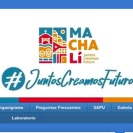
rganigrama
Preguntas Frecuentes
SAPU
Galería
Laboratorio