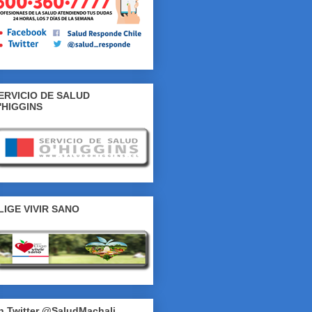
ERVICIO DE SALUD
'HIGGINS
LIGE VIVIR SANO
n Twitter @SaludMachali