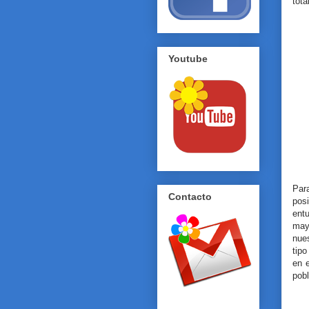
tota
Youtube
Par
Contacto
pos
ent
may
nue
tipo
en e
pob