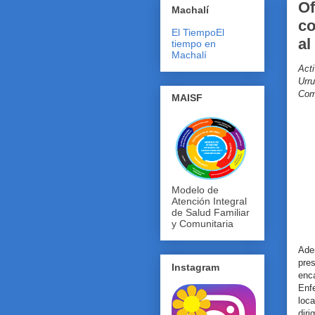
Of
Machalí
co
El Tiempo
El
al
tiempo en
Machalí
Act
Urr
Com
MAISF
Modelo de
Atención Integral
de Salud Familiar
y Comunitaria
Ade
pre
Instagram
enc
Enf
loc
dir