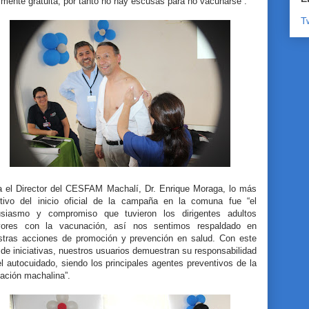
lmente gratuita, por tanto no hay escusas para no vacunarse”.
T
a el Director del CESFAM Machalí, Dr. Enrique Moraga, lo más
itivo del inicio oficial de la campaña en la comuna fue “el
usiasmo y compromiso que tuvieron los dirigentes adultos
ores con la vacunación, así nos sentimos respaldado en
stras acciones de promoción y prevención en salud. Con este
 de iniciativas, nuestros usuarios demuestran su responsabilidad
l autocuidado, siendo los principales agentes preventivos de la
lación machalina”.