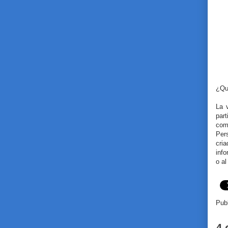
¿Qu
La 
par
com
Per
cri
inf
o a
Pub
4 