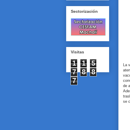
Sectorización
Visitas
1
1
5
La v
ate
7
8
8
vac
7
conv
de a
Adem
tras
se c