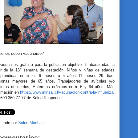
iénes deben vacunarse?
vacuna es gratuita para la población objetivo: Embarazadas, a
tir de la 13ª semana de gestación, Niños y niñas de edades
prendidas entre los 6 meses a 5 años 11 meses 29 días,
sonas mayores de 65 años, Trabajadores de avícolas y/o
aderos de cerdos, Enfermos crónicos entre 6 y 64 años. Más
ormación en
https://www.minsal.cl/vacunacion-contra-la-influenza/
l 600 360 77 77 de Salud Responde
licado por
Salud Machalí
comentarios: